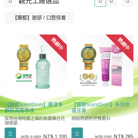
觀光工廠選品
【蘭都】臉部 / 口腔保養
熱銷中
熱銷中
【蘭都ScentDom】蘭漾多
【蘭都ScentDom】多效修
醣極潤菁華液
護牙膏
採用台灣阿嬤之稱的無農藥白花
網路熱銷好評推薦👍
蝴蝶蘭
萃煉出多種天然活性成分
緩解你的牙齦不適感
擁有不老基因，為肌膚保濕、 鎖
清潔牙齒,維持口腔健康
NT$
1,100
NT$
285
水，增強肌膚保護力
NT$
1,500
幫助減少牙菌斑，預防蛀牙
NT$
350