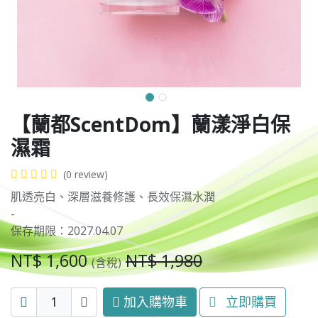
【蘭都ScentDom】蘭漾淨白保
濕霜
(0 review)
肌透亮白、深層滋養修護、長效保濕水潤
-
保存期限：2027.04.07
NT$
1,600
NT$
1,980
(含稅)
加入購物車
立即購買